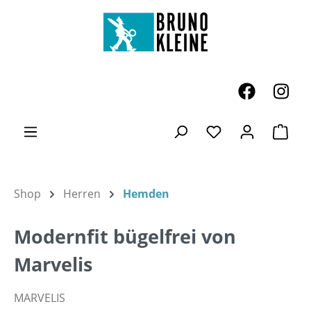
Zum Hauptinhalt springen
Ware
Du hast 0 Produk
Shop
Herren
Hemden
Modernfit bügelfrei von
Marvelis
MARVELIS