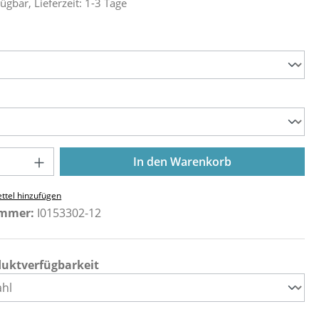
ügbar, Lieferzeit: 1-3 Tage
ählen
ählen
Anzahl: Gib den gewünschten Wert ein o
In den Warenkorb
ttel hinzufügen
ummer:
I0153302-12
duktverfügbarkeit