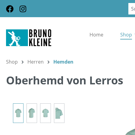
m Hauptinhalt springen
Zur Suche springen
Zur Hauptnavigation springen
Home
Shop
Shop
Herren
Hemden
Oberhemd von Lerros
Bildergalerie überspringen