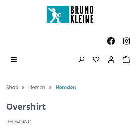
Zum Hauptinhalt springen
Ware
Du hast 0 Produk
Shop
Herren
Hemden
Overshirt
REDMOND