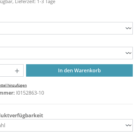
ügbar, Lieferzeit: 1-3 Tage
ählen
ählen
Anzahl: Gib den gewünschten Wert ein o
In den Warenkorb
ttel hinzufügen
ummer:
I0152863-10
duktverfügbarkeit