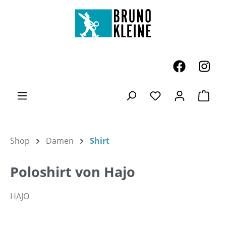
Zum Hauptinhalt springen
Ware
Du hast 0 Produk
Shop
Damen
Shirt
Poloshirt von Hajo
HAJO