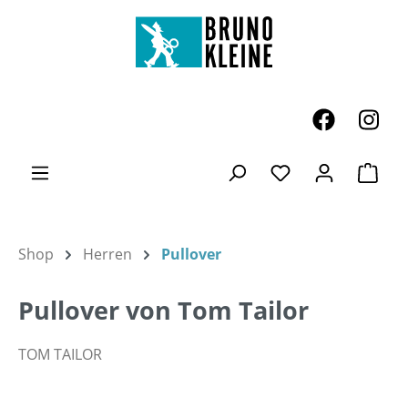
Zum Hauptinhalt springen
Ware
Du hast 0 Produk
Shop
Herren
Pullover
Pullover von Tom Tailor
TOM TAILOR