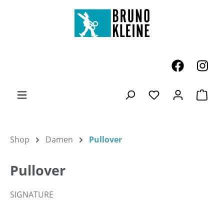
Zum Hauptinhalt springen
Ware
Du hast 0 Produk
Shop
Damen
Pullover
Pullover
SIGNATURE