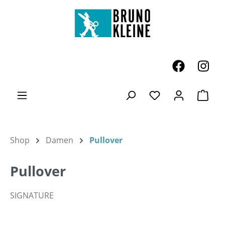
Zum Hauptinhalt springen
Ware
Du hast 0 Produk
Shop
Damen
Pullover
Pullover
SIGNATURE