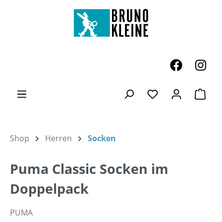
Zum Hauptinhalt springen
Ware
Du hast 0 Produk
Shop
Herren
Socken
Puma Classic Socken im
Doppelpack
PUMA