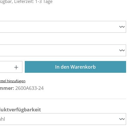
ügbar, Lieferzeit: 1-3 Tage
ählen
ählen
Anzahl: Gib den gewünschten Wert ein o
In den Warenkorb
ttel hinzufügen
ummer:
2600A633-24
duktverfügbarkeit