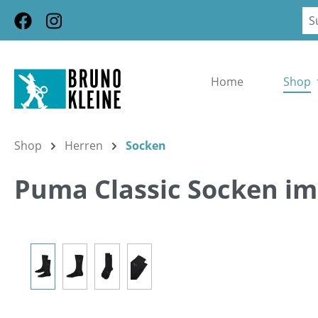
m Hauptinhalt springen
Zur Suche springen
Zur Hauptnavigation springen
Home
Shop
Shop
Herren
Socken
Puma Classic Socken i
Bildergalerie überspringen