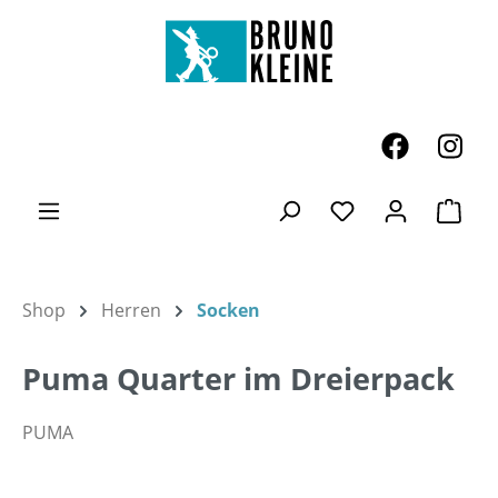
Zum Hauptinhalt springen
Ware
Du hast 0 Produk
Shop
Herren
Socken
Puma Quarter im Dreierpack
PUMA