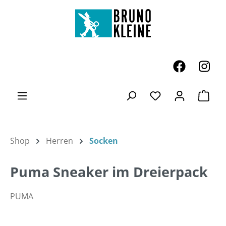
Zum Hauptinhalt springen
Ware
Du hast 0 Produk
Shop
Herren
Socken
Puma Sneaker im Dreierpack
PUMA