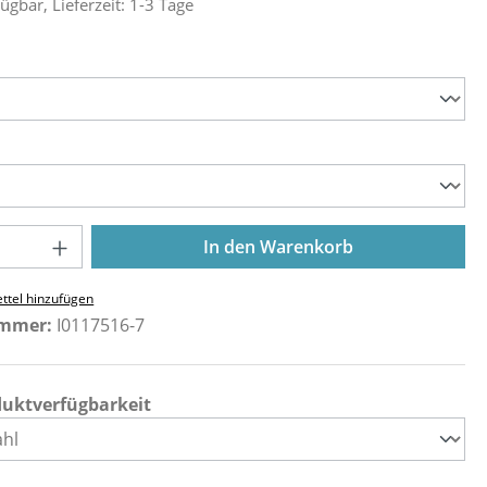
ügbar, Lieferzeit: 1-3 Tage
ählen
ählen
Anzahl: Gib den gewünschten Wert ein o
In den Warenkorb
ttel hinzufügen
ummer:
I0117516-7
duktverfügbarkeit