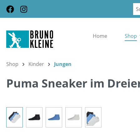
m Hauptinhalt springen
Zur Suche springen
Zur Hauptnavigation springen
Home
Shop
Shop
Kinder
Jungen
Puma Sneaker im Dreie
Bildergalerie überspringen