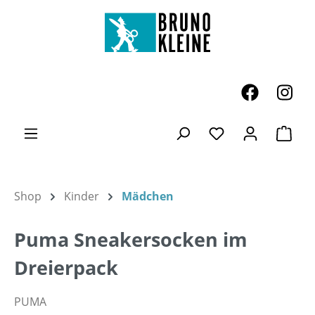
Zum Hauptinhalt springen
Ware
Du hast 0 Produk
Shop
Kinder
Mädchen
Puma Sneakersocken im
Dreierpack
PUMA