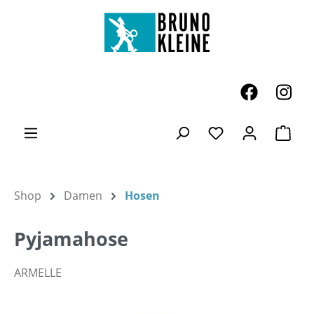
Zum Hauptinhalt springen
Ware
Du hast 0 Produk
Shop
Damen
Hosen
Pyjamahose
ARMELLE