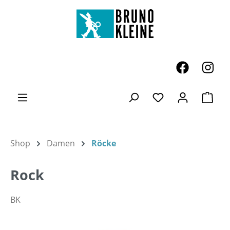
Zum Hauptinhalt springen
Ware
Du hast 0 Produk
Shop
Damen
Röcke
Rock
BK