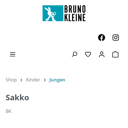
Zum Hauptinhalt springen
Ware
Du hast 0 Produk
Shop
Kinder
Jungen
Sakko
BK