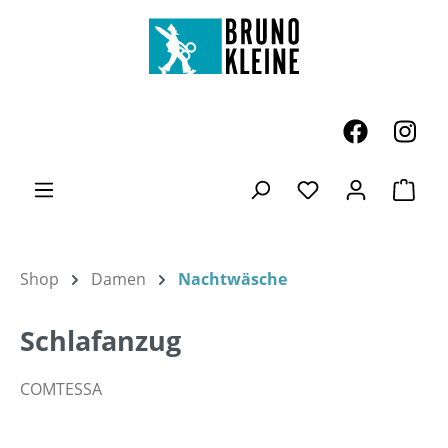
Zum Hauptinhalt springen
Ware
Du hast 0 Produk
Shop
Damen
Nachtwäsche
Schlafanzug
COMTESSA