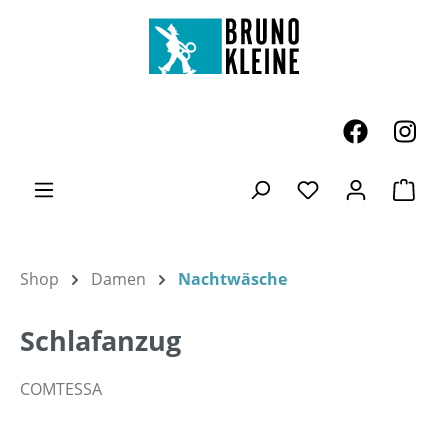
Zum Hauptinhalt springen
Ware
Du hast 0 Produk
Shop
Damen
Nachtwäsche
Schlafanzug
COMTESSA