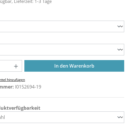
ügbar, Lieferzeit: 1-3 Tage
ählen
ählen
Anzahl: Gib den gewünschten Wert ein o
In den Warenkorb
ttel hinzufügen
ummer:
I0152694-19
duktverfügbarkeit