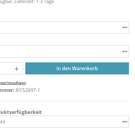
ügbar, Lieferzeit: 1-3 Tage
ählen
ählen
Anzahl: Gib den gewünschten Wert ein o
In den Warenkorb
ttel hinzufügen
ummer:
I0152697-1
duktverfügbarkeit