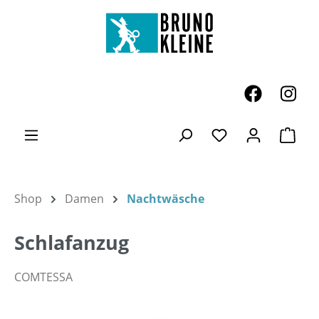
Zum Hauptinhalt springen
Ware
Du hast 0 Produk
Shop
Damen
Nachtwäsche
Schlafanzug
COMTESSA