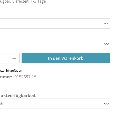
ügbar, Lieferzeit: 1-3 Tage
ählen
ählen
Anzahl: Gib den gewünschten Wert ein o
In den Warenkorb
ttel hinzufügen
ummer:
I0152697-15
duktverfügbarkeit