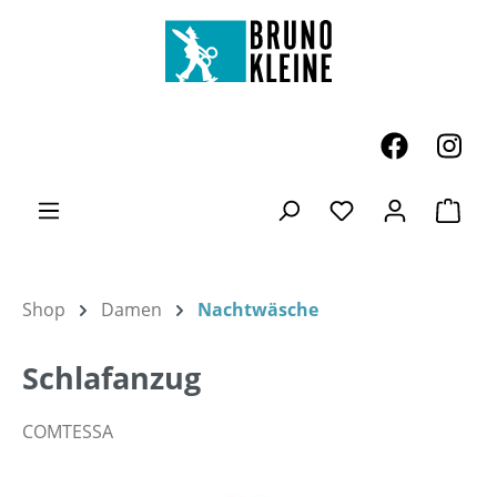
Zum Hauptinhalt springen
Ware
Du hast 0 Produk
Shop
Damen
Nachtwäsche
Schlafanzug
COMTESSA