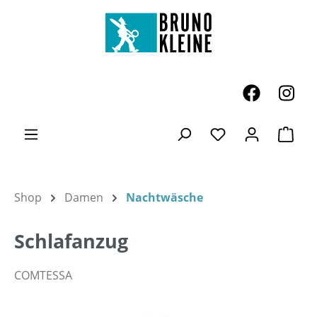
Zum Hauptinhalt springen
Ware
Du hast 0 Produk
Shop
Damen
Nachtwäsche
Schlafanzug
COMTESSA