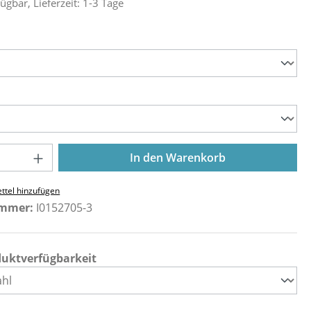
ügbar, Lieferzeit: 1-3 Tage
ählen
ählen
Anzahl: Gib den gewünschten Wert ein o
In den Warenkorb
ttel hinzufügen
ummer:
I0152705-3
duktverfügbarkeit