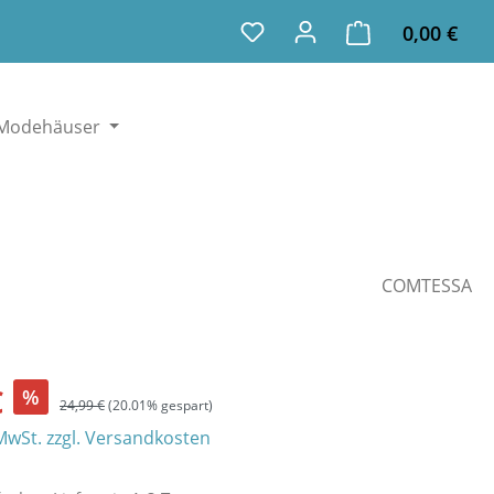
Ware
Du hast 0 Produkte auf dem
0,00 €
Modehäuser
COMTESSA
€
%
24,99 €
(20.01% gespart)
 MwSt. zzgl. Versandkosten