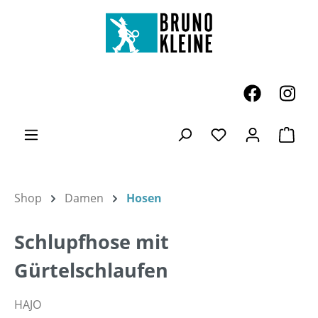
Zum Hauptinhalt springen
Ware
Du hast 0 Produk
Shop
Damen
Hosen
Schlupfhose mit
Gürtelschlaufen
HAJO