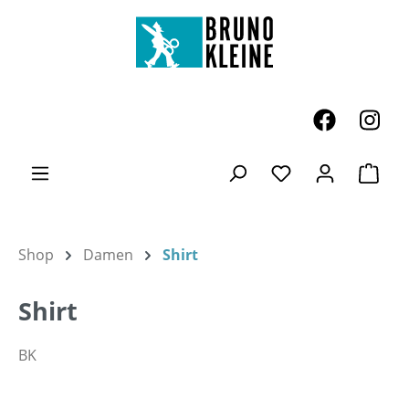
Zum Hauptinhalt springen
Ware
Du hast 0 Produk
Shop
Damen
Shirt
Shirt
BK