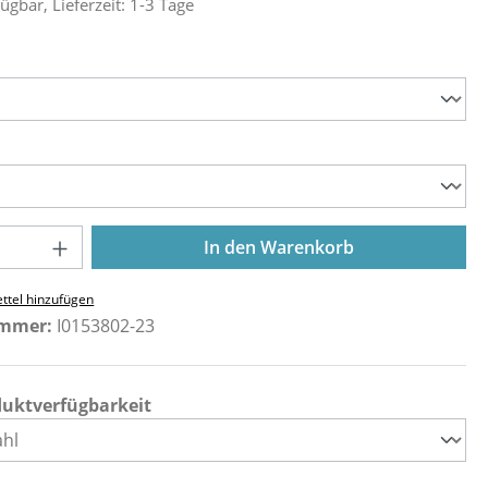
ügbar, Lieferzeit: 1-3 Tage
ählen
ählen
Anzahl: Gib den gewünschten Wert ein o
In den Warenkorb
ttel hinzufügen
ummer:
I0153802-23
duktverfügbarkeit