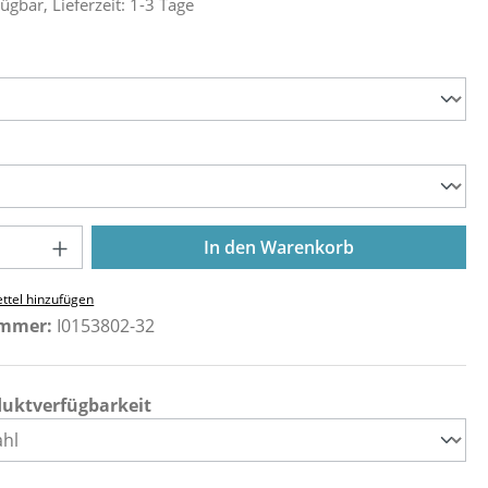
ügbar, Lieferzeit: 1-3 Tage
ählen
ählen
Anzahl: Gib den gewünschten Wert ein o
In den Warenkorb
ttel hinzufügen
ummer:
I0153802-32
duktverfügbarkeit