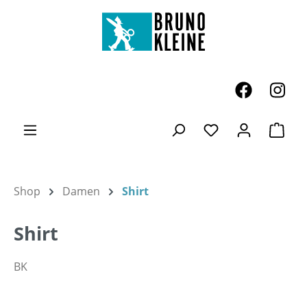
Zum Hauptinhalt springen
Ware
Du hast 0 Produk
Shop
Damen
Shirt
Shirt
BK