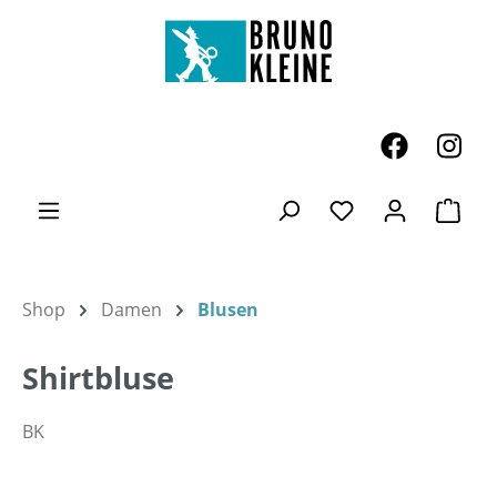
Zum Hauptinhalt springen
Ware
Du hast 0 Produk
Shop
Damen
Blusen
Shirtbluse
BK