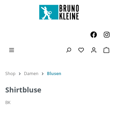
Zum Hauptinhalt springen
Ware
Du hast 0 Produk
Shop
Damen
Blusen
Shirtbluse
BK