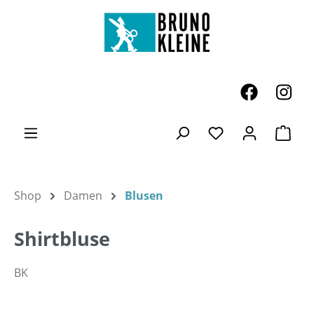
Zum Hauptinhalt springen
Ware
Du hast 0 Produk
Shop
Damen
Blusen
Shirtbluse
BK