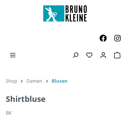
Zum Hauptinhalt springen
Ware
Du hast 0 Produk
Shop
Damen
Blusen
Shirtbluse
BK