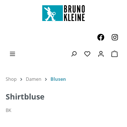
Zum Hauptinhalt springen
Ware
Du hast 0 Produk
Shop
Damen
Blusen
Shirtbluse
BK