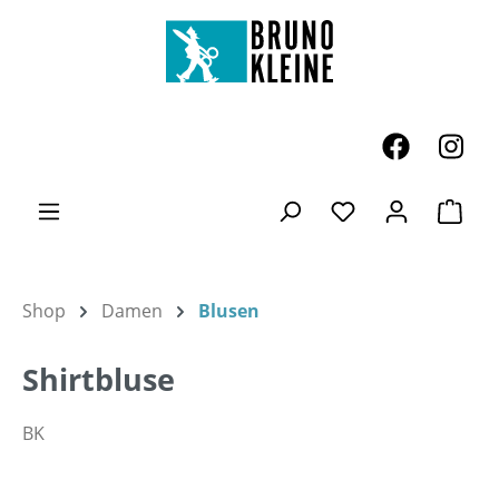
Zum Hauptinhalt springen
Ware
Du hast 0 Produk
Shop
Damen
Blusen
Shirtbluse
BK