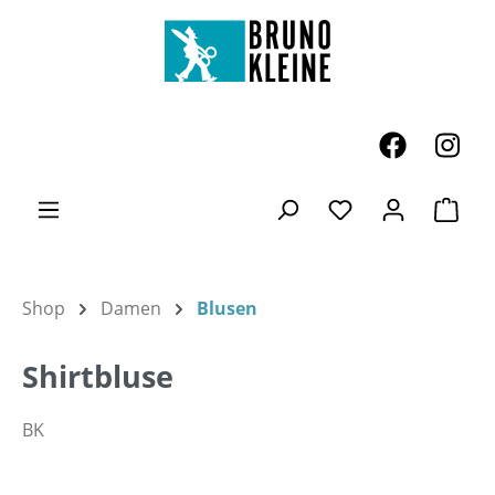
Zum Hauptinhalt springen
Ware
Du hast 0 Produk
Shop
Damen
Blusen
Shirtbluse
BK