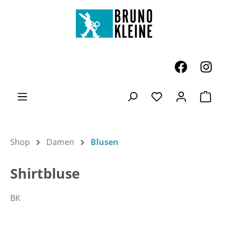
Zum Hauptinhalt springen
Ware
Du hast 0 Produk
Shop
Damen
Blusen
Shirtbluse
BK