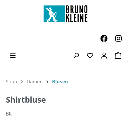
Zum Hauptinhalt springen
Ware
Du hast 0 Produk
Shop
Damen
Blusen
Shirtbluse
BK