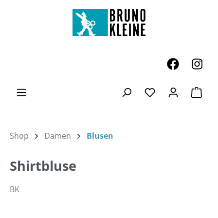
Zum Hauptinhalt springen
Ware
Du hast 0 Produk
Shop
Damen
Blusen
Shirtbluse
BK