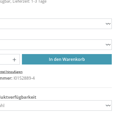
ügbar, Lieferzeit: 1-3 Tage
ählen
ählen
Anzahl: Gib den gewünschten Wert ein o
In den Warenkorb
ttel hinzufügen
ummer:
I0152889-4
duktverfügbarkeit