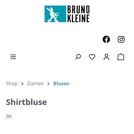
Zum Hauptinhalt springen
Ware
Du hast 0 Produk
Shop
Damen
Blusen
Shirtbluse
BK