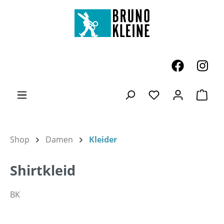
Zum Hauptinhalt springen
Ware
Du hast 0 Produk
Shop
Damen
Kleider
Shirtkleid
BK