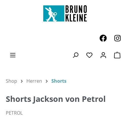
Zum Hauptinhalt springen
Ware
Du hast 0 Produk
Shop
Herren
Shorts
Shorts Jackson von Petrol
PETROL