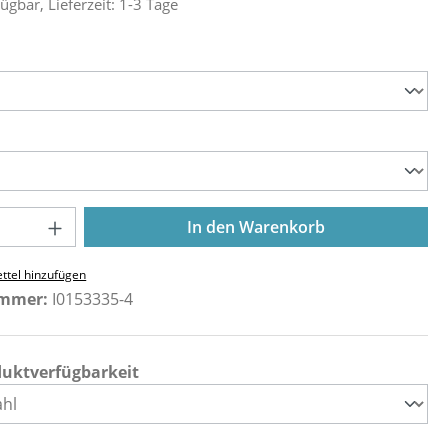
ügbar, Lieferzeit: 1-3 Tage
ählen
ählen
Anzahl: Gib den gewünschten Wert ein o
In den Warenkorb
ttel hinzufügen
ummer:
I0153335-4
duktverfügbarkeit