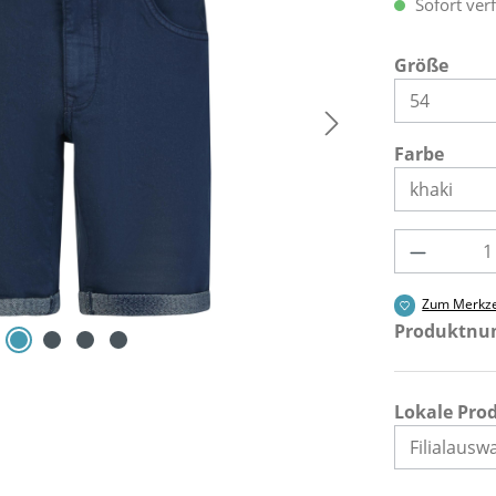
Sofort verf
ausw
Größe
ausw
Farbe
Produkt 
Zum Merkze
Produktn
Lokale Pro