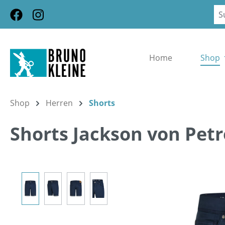
m Hauptinhalt springen
Zur Suche springen
Zur Hauptnavigation springen
Home
Shop
Shop
Herren
Shorts
Shorts Jackson von Petr
Bildergalerie überspringen