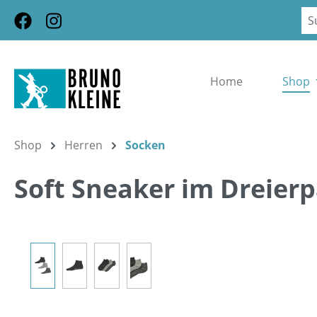
m Hauptinhalt springen
Zur Suche springen
Zur Hauptnavigation springen
Home
Shop
Shop
Herren
Socken
Soft Sneaker im Dreier
Bildergalerie überspringen