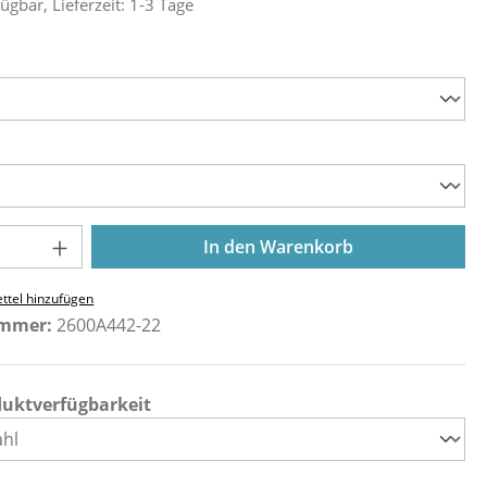
ügbar, Lieferzeit: 1-3 Tage
ählen
ählen
Anzahl: Gib den gewünschten Wert ein o
In den Warenkorb
ttel hinzufügen
ummer:
2600A442-22
duktverfügbarkeit