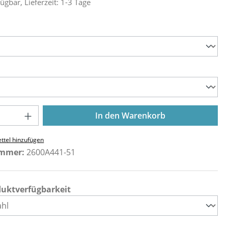
ügbar, Lieferzeit: 1-3 Tage
ählen
ählen
Anzahl: Gib den gewünschten Wert ein o
In den Warenkorb
ttel hinzufügen
ummer:
2600A441-51
duktverfügbarkeit