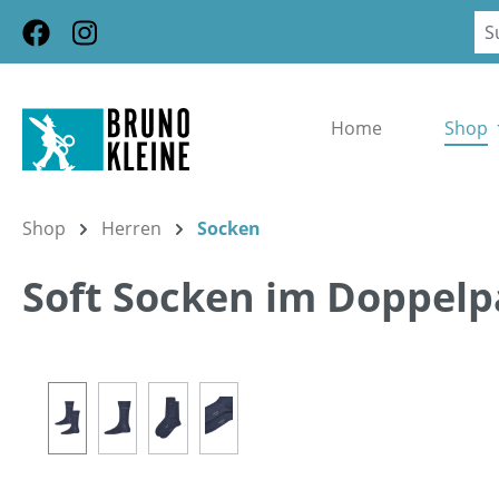
m Hauptinhalt springen
Zur Suche springen
Zur Hauptnavigation springen
Home
Shop
Shop
Herren
Socken
Soft Socken im Doppelp
Bildergalerie überspringen