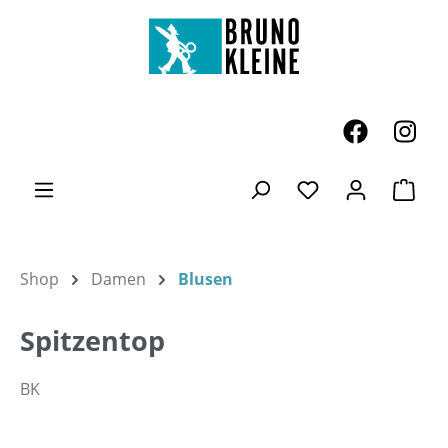
Zum Hauptinhalt springen
Ware
Du hast 0 Produk
Shop
Damen
Blusen
Spitzentop
BK