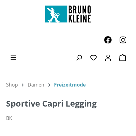
Zum Hauptinhalt springen
Ware
Du hast 0 Produk
Shop
Damen
Freizeitmode
Sportive Capri Legging
BK